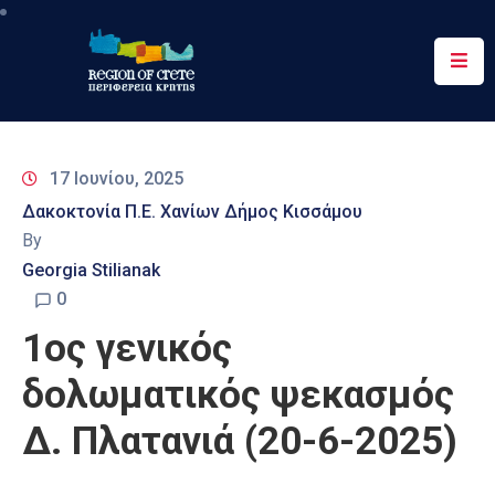
Περιφέρεια
Ενημέρωση
17 Ιουνίου, 2025
Έργα
Δακοκτονία Π.Ε. Χανίων Δήμος Κισσάμου
&
By
Δράσεις
Georgia Stilianak
Ψηφιακές
0
Υπηρεσίες
1ος γενικός
Επικοινωνία
δολωματικός ψεκασμός
Δ. Πλατανιά (20-6-2025)