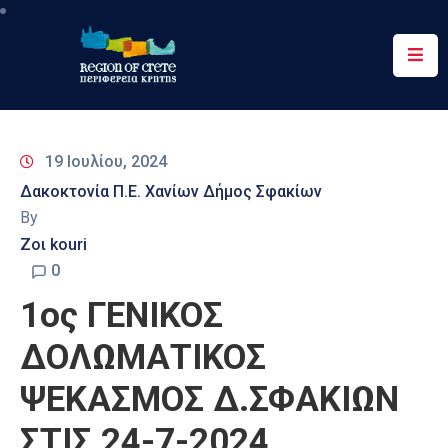
Περιφέρεια
Ενημέρωση
19 Ιουλίου, 2024
Έργα
Δακοκτονία Π.Ε. Χανίων Δήμος Σφακίων
&
By
Δράσεις
Ζοι kouri
Ψηφιακές
0
Υπηρεσίες
1ος ΓΕΝΙΚΟΣ
Επικοινωνία
ΔΟΛΩΜΑΤΙΚΟΣ
ΨΕΚΑΣΜΟΣ Δ.ΣΦΑΚΙΩΝ
ΣΤΙΣ 24-7-2024