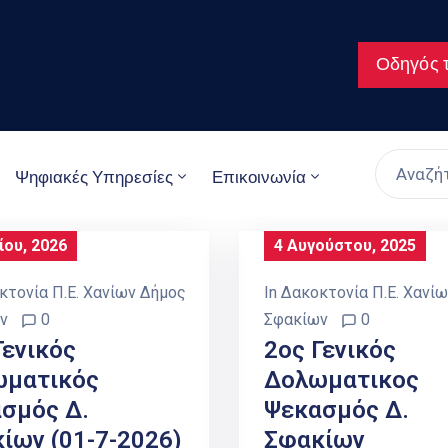
Οδηγός τ
Ψηφιακές Υπηρεσίες
Επικοινωνία
ίου, 2026
4 Αυγούστου, 2025
κτονία Π.Ε. Χανίων Δήμος
In
Δακοκτονία Π.Ε. Χανί
ν
0
Σφακίων
0
Γενικός
2ος Γενικός
ωματικός
Δολωματικος
σμός Δ.
Ψεκασμός Δ.
ίων (01-7-2026)
Σφακίων