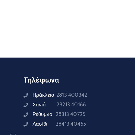
Τηλέφωνα
Ηράκλειο
2813 400342
Χανιά
28213 40166
Ρέθυμνο
28313 40725
Λασίθι
28413 40455