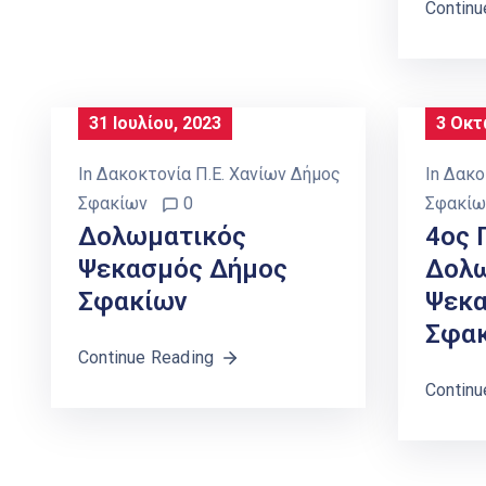
Continu
31 Ιουλίου, 2023
3 Οκτ
In
Δακοκτονία Π.Ε. Χανίων Δήμος
In
Δακο
Σφακίων
0
Σφακίω
Δολωματικός
4ος 
Ψεκασμός Δήμος
Δολ
Σφακίων
Ψεκα
Σφα
Continue Reading
Continu