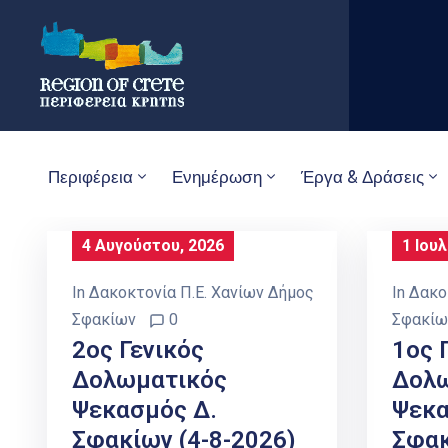
Περιφέρεια
Ενημέρωση
Έργα & Δράσεις
4 Αυγούστου, 2026
1 Ιουλ
In
Δακοκτονία Π.Ε. Χανίων Δήμος
In
Δακο
Σφακίων
0
Σφακίω
2ος Γενικός
1ος 
Δολωματικός
Δολ
Ψεκασμός Δ.
Ψεκα
Σφακίων (4-8-2026)
Σφακ