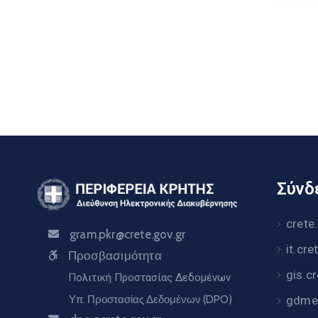
Σύνδε
crete
gram.pkr@crete.gov.gr
it.cre
Προσβασιμότητα
gis.c
Πολιτική Προστασίας Δεδομένων
Υπ. Προστασίας Δεδομένων (DPO)
gdme.