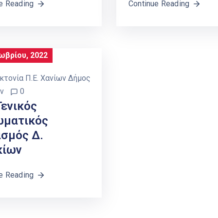
e Reading
Continue Reading
ωβρίου, 2022
κτονία Π.Ε. Χανίων Δήμος
ν
0
Γενικός
ωματικός
σμός Δ.
κίων
e Reading