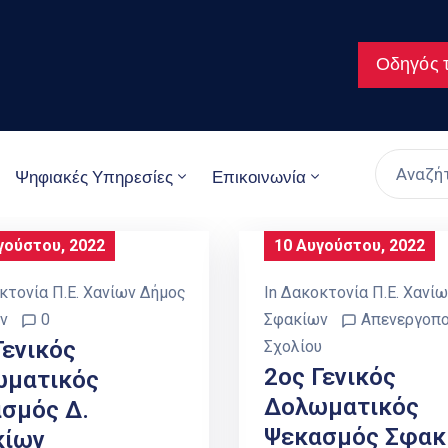
Οδηγός τ
Ψηφιακές Υπηρεσίες
Επικοινωνία
γούστου, 2022
10 Αυγούστου, 2022
κτονία Π.Ε. Χανίων Δήμος
In
Δακοκτονία Π.Ε. Χανί
ν
0
Σφακίων
Απενεργοπο
Γενικός
Σχολίου
2ος Γενικός
ωματικός
Δολωματικός
σμός Δ.
Ψεκασμός Σφακ
κίων