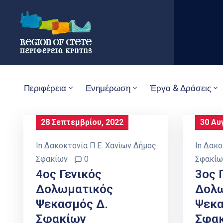
Περιφέρεια
Ενημέρωση
Έργα & Δράσεις
28 Σεπτεμβρίου, 2022
30 Αυ
In
Δακοκτονία Π.Ε. Χανίων Δήμος
In
Δακο
Σφακίων
0
Σφακίω
4ος Γενικός
3ος 
Δολωματικός
Δολ
Ψεκασμός Δ.
Ψεκα
Σφακίων
Σφα