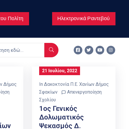
ου Πολίτη
Ηλεκτρονικά Ραντεβού
21 Ιουλίου, 2022
ων Δήμος
In
Δακοκτονία Π.Ε. Χανίων Δήμος
ίηση
Σφακίων
Απενεργοποίηση
Σχολίου
1ος Γενικός
Δολωματικός
ίων
Ψεκασμός Δ.