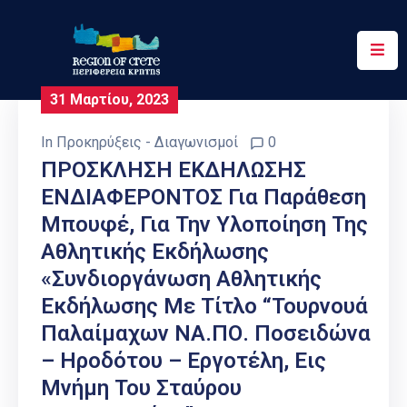
Περιφέρεια
31 Μαρτίου, 2023
Ενημέρωση
In
Προκηρύξεις - Διαγωνισμοί
0
Έργα
ΠΡΟΣΚΛΗΣΗ ΕΚΔΗΛΩΣΗΣ
&
ΕΝΔΙΑΦΕΡΟΝΤΟΣ Για Παράθεση
Δράσεις
Μπουφέ, Για Την Υλοποίηση Της
Ψηφιακές
Αθλητικής Εκδήλωσης
Υπηρεσίες
«Συνδιοργάνωση Αθλητικής
Εκδήλωσης Με Τίτλο “Τουρνουά
Επικοινωνία
Παλαίμαχων ΝΑ.ΠΟ. Ποσειδώνα
– Ηροδότου – Εργοτέλη, Εις
Μνήμη Του Σταύρου