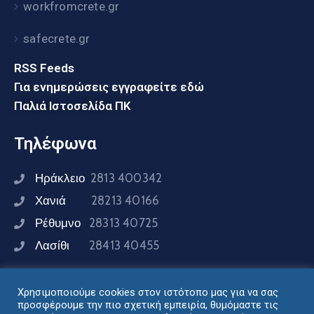
workfromcrete.gr
safecrete.gr
RSS Feeds
Για ενημερώσεις εγγραφείτε εδώ
Παλιά Ιστοσελίδα ΠΚ
Τηλέφωνα
Ηράκλειο
2813 400342
Χανιά
28213 40166
Ρέθυμνο
28313 40725
Λασίθι
28413 40455
Χρησιμοποιούμε cookies στον ιστότοπο μας για να σας
Συνδεθείτε μαζί μας
προσφέρουμε την πιο σχετική εμπειρία, θυμόμαστε τις