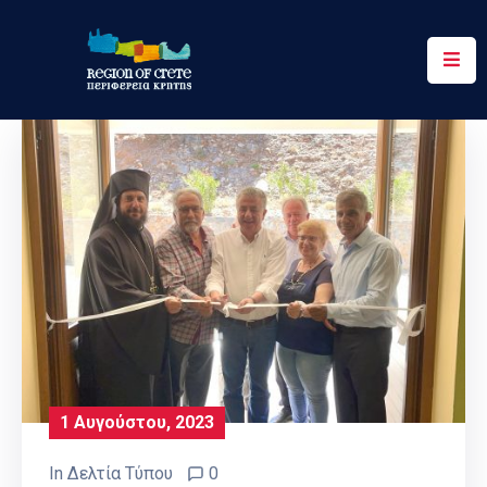
Περιφέρεια
Ενημέρωση
Έργα
&
Δράσεις
Ψηφιακές
Υπηρεσίες
Επικοινωνία
1 Αυγούστου, 2023
In
Δελτία Τύπου
0