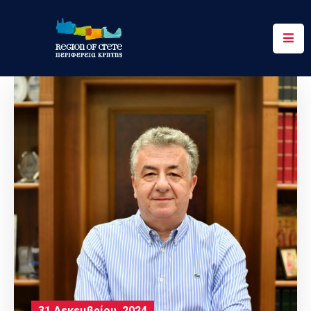
Περιφέρεια
Ενημέρωση
Έργα
&
Δράσεις
Ψηφιακές
Υπηρεσίες
Επικοινωνία
31 Δεκεμβρίου, 2024