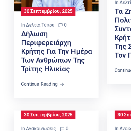
In
Δελτ
Τα Ζ
30 Σεπτεμβρίου, 2025
Πολι
In
Δελτία Τύπου
0
Συντ
Δήλωση
Κρήτ
Περιφερειάρχη
Της 
Κρήτης Για Την Ημέρα
Τον 
Των Ανθρώπων Της
Τρίτης Ηλικίας
Continu
Continue Reading
30 Σεπτεμβρίου, 2025
30 Σε
In
Ανακοινώσεις
0
In
Ανακ