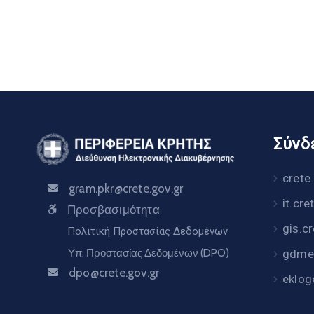
Σύνδε
crete
gram.pkr@crete.gov.gr
it.cre
Προσβασιμότητα
gis.c
Πολιτική Προστασίας Δεδομένων
Υπ. Προστασίας Δεδομένων (DPO)
gdme.
dpo@crete.gov.gr
eklog