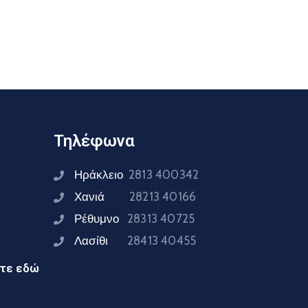
Τηλέφωνα
Ηράκλειο
2813 400342
Χανιά
28213 40166
Ρέθυμνο
28313 40725
Λασίθι
28413 40455
ίτε εδώ