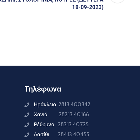
18-09-2023)
Τηλέφωνα
Ηράκλειο
2813 400342
Χανιά
28213 40166
Ρέθυμνο
28313 40725
Λασίθι
28413 40455