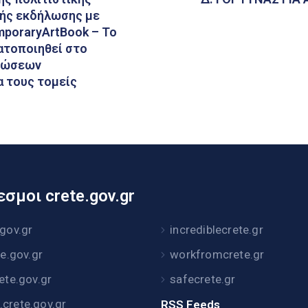
ής εκδήλωσης με
mporaryArtBook – To
ματοποιηθεί στο
ανώσεων
α τους τομείς
σμοι crete.gov.gr
.gov.gr
incrediblecrete.gr
te.gov.gr
workfromcrete.gr
rete.gov.gr
safecrete.gr
crete.gov.gr
RSS Feeds