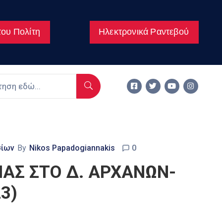
ου Πολίτη
Ηλεκτρονικά Ραντεβού
σίων
By
Nikos Papadogiannakis
0
ΑΣ ΣΤΟ Δ. ΑΡΧΑΝΩΝ-
3)