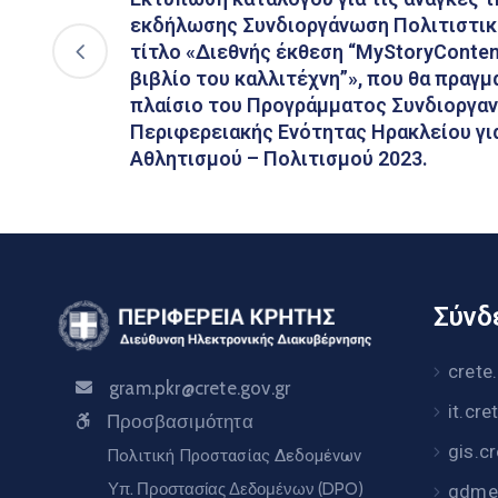
εκδήλωσης Συνδιοργάνωση Πολιτιστικ
τίτλο «Διεθνής έκθεση “MyStoryConte
βιβλίο του καλλιτέχνη”», που θα πραγ
πλαίσιο του Προγράμματος Συνδιοργ
Περιφερειακής Ενότητας Ηρακλείου γι
Αθλητισμού – Πολιτισμού 2023.
Σύνδε
crete
gram.pkr@crete.gov.gr
it.cre
Προσβασιμότητα
gis.c
Πολιτική Προστασίας Δεδομένων
Υπ. Προστασίας Δεδομένων (DPO)
gdme.