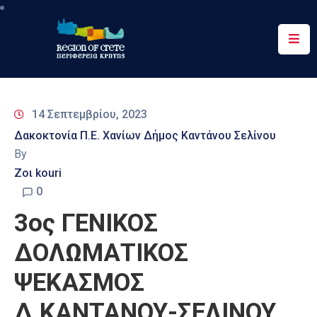
Περιφέρεια
Ενημέρωση
14 Σεπτεμβρίου, 2023
Έργα
Δακοκτονία Π.Ε. Χανίων Δήμος Καντάνου Σελίνου
&
By
Δράσεις
Ζοι kouri
Ψηφιακές
0
Υπηρεσίες
3ος ΓΕΝΙΚΟΣ
Επικοινωνία
ΔΟΛΩΜΑΤΙΚΟΣ
ΨΕΚΑΣΜΟΣ
Δ.ΚΑΝΤΑΝΟΥ-ΣΕΛΙΝΟΥ