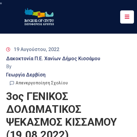
Περιφέρεια
Ενημέρωση
19 Αυγούστου, 2022
Έργα
Δακοκτονία Π.Ε. Χανίων Δήμος Κισσάμου
&
By
Δράσεις
Γεωργία Δερβίση
Ψηφιακές
Απενεργοποίηση Σχολίου
Υπηρεσίες
3ος ΓΕΝΙΚΟΣ
Επικοινωνία
ΔΟΛΩΜΑΤΙΚΟΣ
ΨΕΚΑΣΜΟΣ ΚΙΣΣΑΜΟΥ
(19.08.2022)