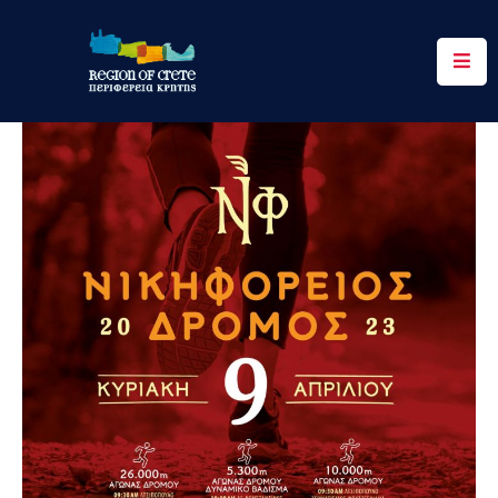
Περιφέρεια
Ενημέρωση
Έργα
&
Δράσεις
Ψηφιακές
Υπηρεσίες
Επικοινωνία