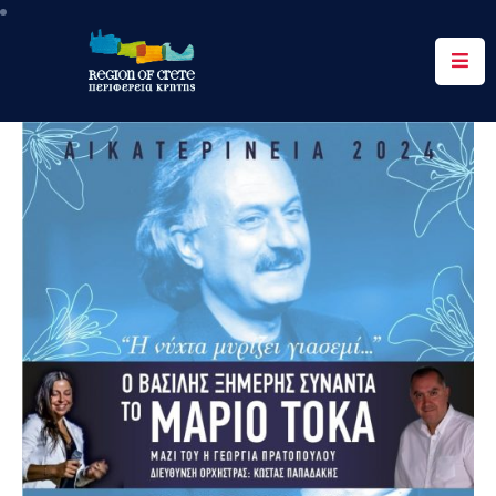
Περιφέρεια
Ενημέρωση
Έργα
&
Δράσεις
Ψηφιακές
Υπηρεσίες
Επικοινωνία