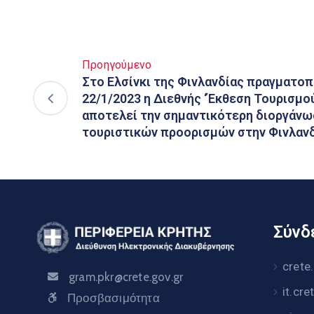
Προηγούμενο
Στο Ελσίνκι της Φινλανδίας πραγματοπ
22/1/2023 η Διεθνής ‘Έκθεση Τουρισμ
αποτελεί την σημαντικότερη διοργάν
τουριστικών προορισμών στην Φινλανδ
Σύνδε
crete
gram.pkr@crete.gov.gr
it.cre
Προσβασιμότητα