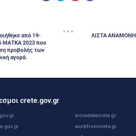
οιήθηκε από 19-
ΛΙΣΤΑ ΑΝΑΜΟΝΗ
ού MATKA 2023 που
ωση προβολής των
ική αγορά.
σμοι crete.gov.gr
.gov.gr
incrediblecrete.gr
te.gov.gr
workfromcrete.gr