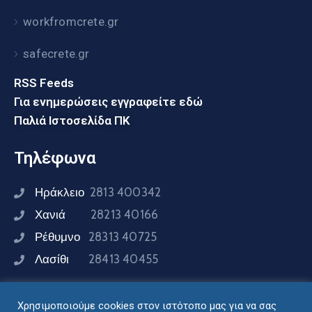
workfromcrete.gr
safecrete.gr
RSS Feeds
Για ενημερώσεις εγγραφείτε εδώ
Παλιά Ιστοσελίδα ΠΚ
Τηλέφωνα
Ηράκλειο
2813 400342
Χανιά
28213 40166
Ρέθυμνο
28313 40725
Λασίθι
28413 40455
Χρησιμοποιούμε cookies στον ιστότοπο μας για να σας