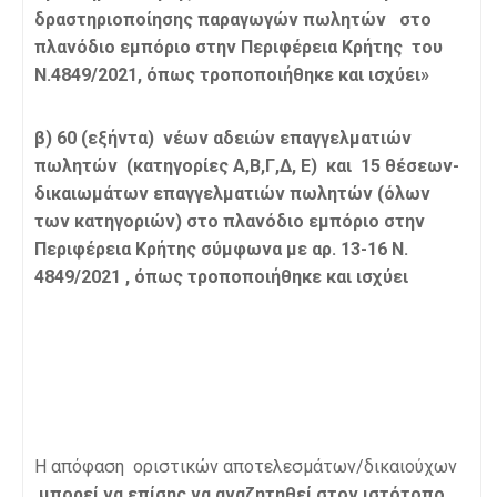
δραστηριοποίησης παραγωγών πωλητών στο
πλανόδιο εμπόριο
στην Περιφέρεια Κρήτης του
Ν.4849/2021, όπως τροποποιήθηκε και ισχύει»
β)
60 (εξήντα)
νέων αδειών επαγγελματιών
πωλητών (κατηγορίες Α,Β,Γ,Δ, Ε) και 15 θέσεων-
δικαιωμάτων επαγγελματιών πωλητών (όλων
των κατηγοριών) στο πλανόδιο εμπόριο στην
Περιφέρεια Κρήτης
σύμφωνα με αρ. 13-16 Ν.
4849/2021 , όπως τροποποιήθηκε και ισχύει
Η απόφαση οριστικών αποτελεσμάτων/δικαιούχων
μπορεί να επίσης να αναζητηθεί στον ιστότοπο