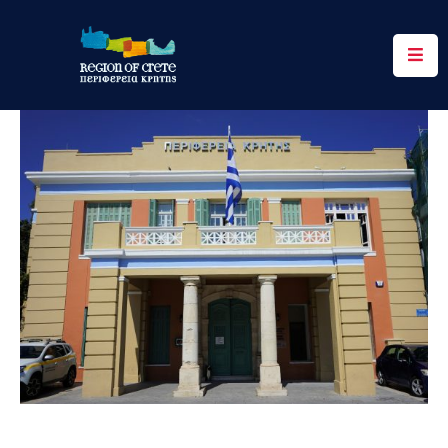
Περιφέρεια
Ενημέρωση
Έργα
&
Δράσεις
Ψηφιακές
Υπηρεσίες
Επικοινωνία