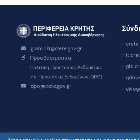
Σύνδε
crete
gram.pkr@crete.gov.gr
it.cre
Προσβασιμότητα
gis.c
Πολιτική Προστασίας Δεδομένων
Υπ. Προστασίας Δεδομένων (DPO)
gdme.
dpo@crete.gov.gr
eklog