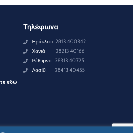
Τηλέφωνα
Ηράκλειο
2813 400342
Χανιά
28213 40166
Ρέθυμνο
28313 40725
Λασίθι
28413 40455
ίτε εδώ