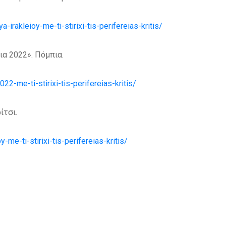
irakleioy-me-ti-stirixi-tis-perifereias-kritis/
ια 2022». Πόμπια.
22-me-ti-stirixi-tis-perifereias-kritis/
ίτσι.
me-ti-stirixi-tis-perifereias-kritis/