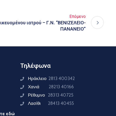
Επόμενο
δικευομένου ιατρού – Γ.Ν. “ΒΕΝΙΖΕΛΕΙΟ-
ΠΑΝΑΝΕΙΟ”
Τηλέφωνα
Ηράκλειο
2813 400342
Χανιά
28213 40166
Ρέθυμνο
28313 40725
Λασίθι
28413 40455
ίτε εδώ