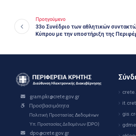
Προηγούμενο
33ο Συνέδριο των αθλητικών συντακτώ
Κύπρου με την υποστήριξη της Περιφέ
Σύνδε
crete
gram.pkr@crete.gov.gr
it.cre
Προσβασιμότητα
gis.c
Πολιτική Προστασίας Δεδομένων
Υπ. Προστασίας Δεδομένων (DPO)
gdme.
dpo@crete.gov.gr
eklog