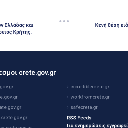
ν Ελλάδας και
Κενή θέση ει
ρειας Κρήτης.
σμοι crete.gov.gr
.gov.gr
incrediblecrete.gr
te.gov.gr
workfromcrete.gr
rete.gov.gr
safecrete.gr
crete.gov.gr
RSS Feeds
Για ενημερώσεις εγγραφε
es.crete.gov.gr