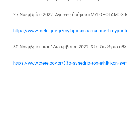
27 Νοεμβρίου 2022: Αγώνες δρόμου «MYLOPOTAMOS R
https://www.crete.gov.gr/mylopotamos-run-me-tin-ypostiri
30 Νοεμβρίου και 1Δεκεμβρίου 2022: 32ο Συνέδριο αθ
https://www.crete.gov.gr/33o-synedrio-ton-athlitikon-synt