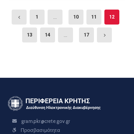
1
...
10
11
12
13
14
...
17
gram.pkr@crete.gov.gr
Προσβασιμότητα