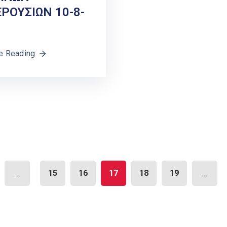
ΡΟΥΣΙΩΝ 10-8-
e Reading
...
15
16
17
18
19
...