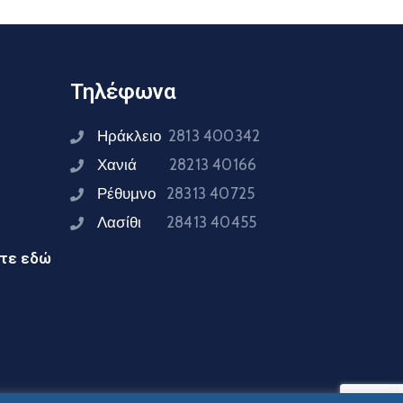
Τηλέφωνα
Ηράκλειο
2813 400342
Χανιά
28213 40166
Ρέθυμνο
28313 40725
Λασίθι
28413 40455
ίτε εδώ