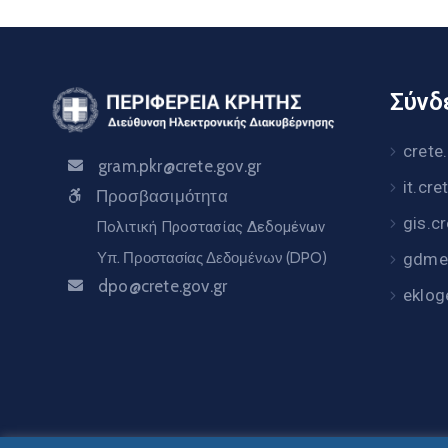
Σύνδε
crete
gram.pkr@crete.gov.gr
it.cre
Προσβασιμότητα
gis.c
Πολιτική Προστασίας Δεδομένων
Υπ. Προστασίας Δεδομένων (DPO)
gdme.
dpo@crete.gov.gr
eklog