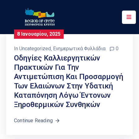
Περιφέρεια
8 Ιανουαρίου, 2025
Ενημέρωση
In
Uncategorized
‚
Ενημερωτικά Φυλλάδια
0
Έργα
Οδηγίες Καλλιεργητικών
&
Πρακτικών Για Την
Δράσεις
Αντιμετώπιση Και Προσαρμογή
Ψηφιακές
Των Ελαιώνων Στην Υδατική
Υπηρεσίες
Καταπόνηση Λόγω Έντονων
Ξηροθερμικών Συνθηκών
Επικοινωνία
Continue Reading