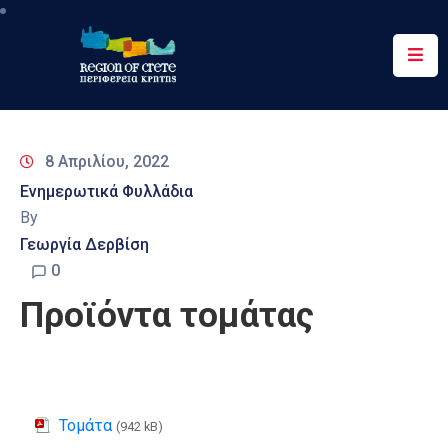
Περιφέρεια
Ενημέρωση
8 Απριλίου, 2022
Έργα
Ενημερωτικά Φυλλάδια
&
By
Δράσεις
Γεωργία Δερβίση
Ψηφιακές
0
Υπηρεσίες
Προϊόντα τομάτας
Επικοινωνία
Τομάτα
(942 kB)