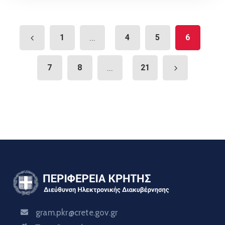
1
...
4
5
6
7
8
...
21
gram.pkr@crete.gov.gr