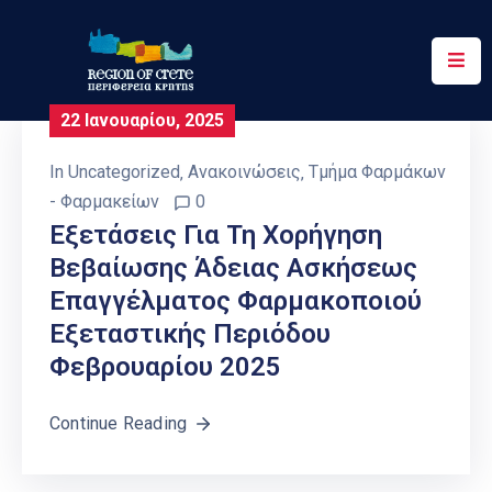
Περιφέρεια
22 Ιανουαρίου, 2025
Ενημέρωση
In
Uncategorized
‚
Ανακοινώσεις
‚
Τμήμα Φαρμάκων
Έργα
- Φαρμακείων
0
&
Eξετάσεις Για Τη Χορήγηση
Δράσεις
Βεβαίωσης Άδειας Ασκήσεως
Επαγγέλματος Φαρμακoποιού
Ψηφιακές
Υπηρεσίες
Εξεταστικής Περιόδου
Φεβρουαρίου 2025
Επικοινωνία
Continue Reading