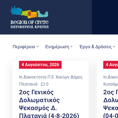
Περιφέρεια
Ενημέρωση
Έργα & Δράσεις
4 Αυγούστου, 2026
4 Αυγ
In
Δακοκτονία Π.Ε. Χανίων Δήμος
In
Δακο
Πλατανιά
0
Κισσάμ
2ος Γενικός
2ος 
Δολωματικός
Δολ
Ψεκασμός Δ.
Ψεκα
Πλατανιά (4-8-2026)
(04-