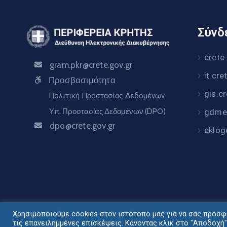
Σύνδε
crete
gram.pkr@crete.gov.gr
it.cre
Προσβασιμότητα
gis.c
Πολιτική Προστασίας Δεδομένων
Υπ. Προστασίας Δεδομένων (DPO)
gdme.
dpo@crete.gov.gr
eklog
Χρησιμοποιούμε cookies στον ιστότοπο μας για να σας προσφέ
Σχεδιασμός - Ανάπ
τις επανειλημμένες επισκέψεις. Κάνοντας κλικ στο "Αποδοχή