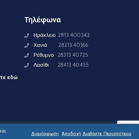
Τηλέφωνα
Ηράκλειο
2813 400342
Χανιά
28213 40166
Ρέθυμνο
28313 40725
Λασίθι
28413 40455
ίτε εδώ
και
Διαμόρφωση
Αποδοχή
Διαβάστε Περισσότερα
ειας Κρήτης © 2024