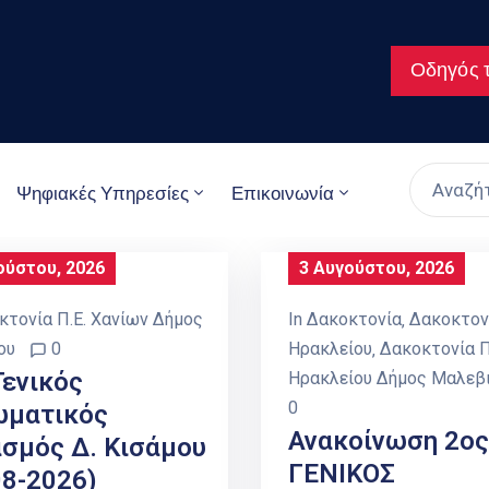
Οδηγός τ
Ψηφιακές Υπηρεσίες
Επικοινωνία
ούστου, 2026
3 Αυγούστου, 2026
κτονία Π.Ε. Χανίων Δήμος
In
Δακοκτονία
‚
Δακοκτονί
ου
0
Ηρακλείου
‚
Δακοκτονία Π
Γενικός
Ηρακλείου Δήμος Μαλεβι
0
ωματικός
Ανακοίνωση 2ος
σμός Δ. Κισάμου
ΓΕΝΙΚΟΣ
08-2026)