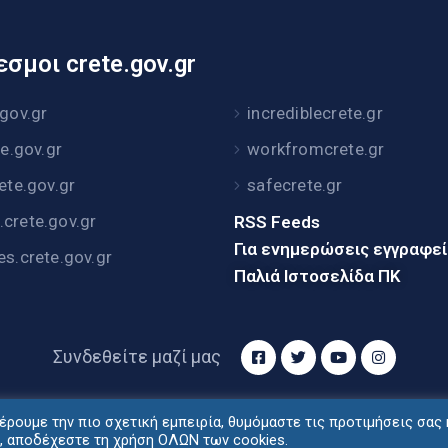
σμοι crete.gov.gr
.gov.gr
incrediblecrete.gr
te.gov.gr
workfromcrete.gr
rete.gov.gr
safecrete.gr
crete.gov.gr
RSS Feeds
Για ενημερώσεις εγγραφε
es.crete.gov.gr
Παλιά Ιστοσελίδα ΠΚ
Συνδεθείτε μαζί μας
ρουμε την πιο σχετική εμπειρία, θυμόμαστε τις προτιμήσεις σας 
τυξη: Διεύθυνση Ηλεκτρονικής Διακυβέρνησης Περιφέρ
", αποδέχεστε τη χρήση ΟΛΩΝ των cookies.