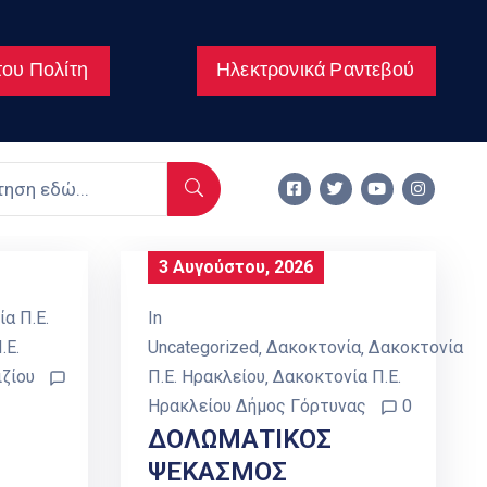
ου Πολίτη
Ηλεκτρονικά Ραντεβού
3 Αυγούστου, 2026
α Π.Ε.
In
.Ε.
Uncategorized
‚
Δακοκτονία
‚
Δακοκτονία
ζίου
Π.Ε. Ηρακλείου
‚
Δακοκτονία Π.Ε.
Ηρακλείου Δήμος Γόρτυνας
0
ΔΟΛΩΜΑΤΙΚΟΣ
ΨΕΚΑΣΜΟΣ