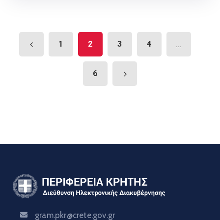
1
2
3
4
...
6
gram.pkr@crete.gov.gr