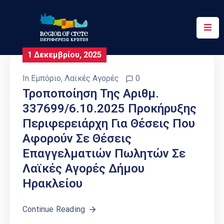
Περιφέρεια
1 Δεκεμβρίου, 2025
Ενημέρωση
In
Εμπόριο
‚
Λαϊκές Αγορές
0
Έργα
Τροποποίηση Της Αριθμ.
&
337699/6.10.2025 Προκήρυξης
Δράσεις
Περιφερειάρχη Για Θέσεις Που
Ψηφιακές
Αφορούν Σε Θέσεις
Υπηρεσίες
Επαγγελματιών Πωλητών Σε
Λαϊκές Αγορές Δήμου
Επικοινωνία
Ηρακλείου
Continue Reading