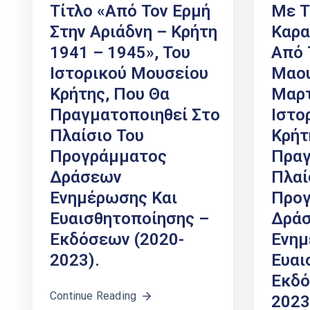
Τίτλο «Από Τον Ερμή
Με Τ
Στην Αριάδνη – Κρήτη
Καρα
1941 – 1945», Του
Από 
Ιστορικού Μουσείου
Μαου
Κρήτης, Που Θα
Μαρτ
Πραγματοποιηθεί Στο
Ιστο
Πλαίσιο Του
Κρήτ
Προγράμματος
Πραγ
Δράσεων
Πλαί
Ενημέρωσης Και
Προ
Ευαισθητοποίησης –
Δρά
Εκδόσεων (2020-
Ενημ
2023).
Ευαι
Εκδό
Continue Reading
2023