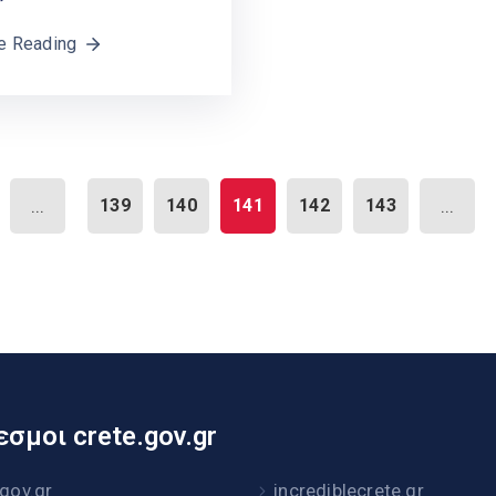
e Reading
...
139
140
141
142
143
...
σμοι crete.gov.gr
.gov.gr
incrediblecrete.gr