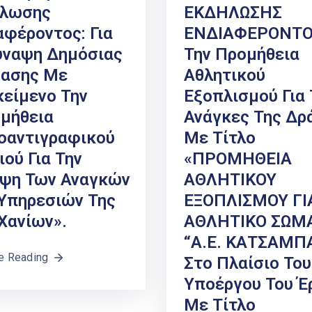
ήλωσης
ΕΚΔΗΛΩΣΗΣ
αφέροντος: Για
ΕΝΔΙΑΦΕΡΟΝΤΟΣ
ύναψη Δημόσιας
Την Προμήθεια
ασης Με
Αθλητικού
κείμενο Την
Εξοπλισμού Για 
μήθεια
Ανάγκες Της Δρ
αντιγραφικού
Με Τίτλο
ιού Για Την
«ΠΡΟΜΗΘΕΙΑ
ψη Των Αναγκών
ΑΘΛΗΤΙΚΟΥ
Υπηρεσιών Της
ΕΞΟΠΛΙΣΜΟΥ ΓΙ
 Χανίων».
ΑΘΛΗΤΙΚΟ ΣΩΜ
“Α.Ε. ΚΑΤΣΑΜΠΑ
e Reading
Στο Πλαίσιο Του
Υποέργου Του Έ
Με Τίτλο