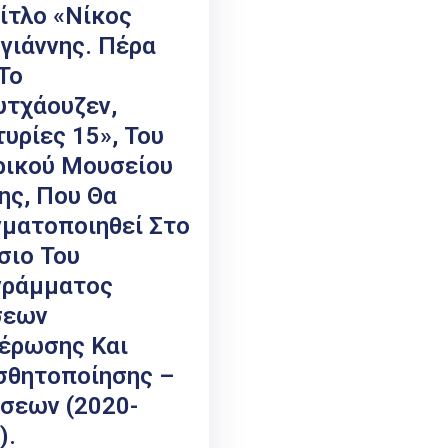
ίτλο «Νίκος
γιάννης. Πέρα
Το
τχάουζεν,
υρίες 15», Του
ρικού Μουσείου
ης, Που Θα
ματοποιηθεί Στο
σιο Του
γράμματος
σεων
έρωσης Και
σθητοποίησης –
σεων (2020-
).