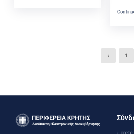
Continu
1
Σύνδε
crete