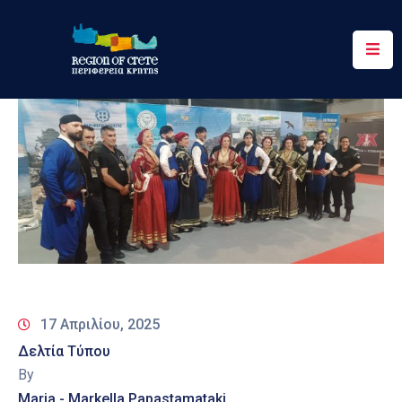
Περιφέρεια
Ενημέρωση
Έργα
&
Δράσεις
Ψηφιακές
Υπηρεσίες
Επικοινωνία
17 Απριλίου, 2025
Δελτία Τύπου
By
Maria - Markella Papastamataki