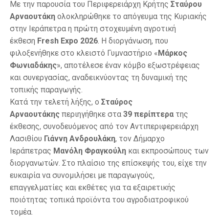
Με την παρουσία του Περιφερειάρχη Κρήτης
Σταύρου
Αρναουτάκη
ολοκληρώθηκε το απόγευμα της Κυριακής
στην Ιεράπετρα η πρώτη στοχευμένη αγροτική
έκθεση
Fresh Expo 2026
. Η διοργάνωση, που
φιλοξενήθηκε στο κλειστό Γυμναστήριο «
Μάρκος
Φωνιαδάκης
», αποτέλεσε έναν κόμβο εξωστρέφειας
και συνεργασίας, αναδεικνύοντας τη δυναμική της
τοπικής παραγωγής.
Κατά την τελετή λήξης, ο
Σταύρος
Αρναουτάκης
περιηγήθηκε στα
39 περίπτερα
της
έκθεσης, συνοδευόμενος από τον Αντιπεριφερειάρχη
Λασιθίου
Γιάννη Ανδρουλάκη
, τον Δήμαρχο
Ιεράπετρας
Μανόλη Φραγκούλη
και εκπροσώπους των
διοργανωτών. Στο πλαίσιο της επίσκεψής του, είχε την
ευκαιρία να συνομιλήσει με παραγωγούς,
επαγγελματίες και εκθέτες για τα εξαιρετικής
ποιότητας τοπικά προϊόντα του αγροδιατροφικού
τομέα.