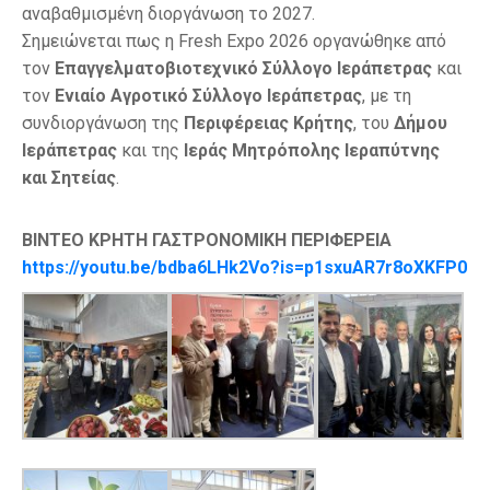
αναβαθμισμένη διοργάνωση το 2027.
Σημειώνεται πως η Fresh Expo 2026 οργανώθηκε από
τον
Επαγγελματοβιοτεχνικό Σύλλογο Ιεράπετρας
και
τον
Ενιαίο Αγροτικό Σύλλογο Ιεράπετρας
, με τη
συνδιοργάνωση της
Περιφέρειας Κρήτης
, του
Δήμου
Ιεράπετρας
και της
Ιεράς Μητρόπολης Ιεραπύτνης
και Σητείας
.
ΒΙΝΤΕΟ ΚΡΗΤΗ ΓΑΣΤΡΟΝΟΜΙΚΗ ΠΕΡΙΦΕΡΕΙΑ
https://youtu.be/bdba6LHk2Vo?is=p1sxuAR7r8oXKFP0