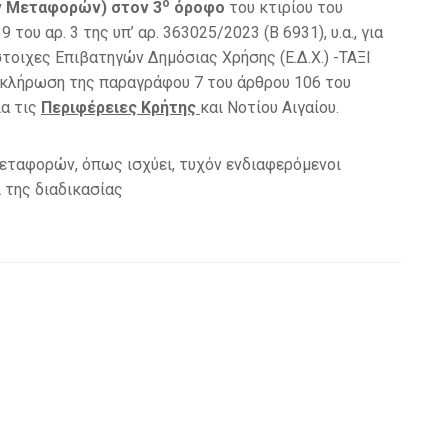
ο
ν Μεταφορών) στον 3
όροφο
του κτιρίου του
υ αρ. 3 της υπ’ αρ. 363025/2023 (Β 6931), υ.α., για
οιχες Επιβατηγών Δημόσιας Χρήσης (Ε.Δ.Χ.) -ΤΑΞΙ
ή κλήρωση της παραγράφου 7 του άρθρου 106 του
ια τις
Περιφέρειες Κρήτης
και Νοτίου Αιγαίου.
Μεταφορών, όπως ισχύει, τυχόν ενδιαφερόμενοι
 της διαδικασίας