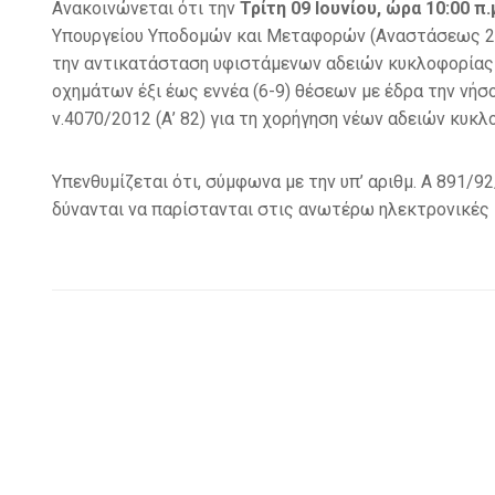
Ανακοινώνεται ότι την
Τρίτη 09 Ιουνίου, ώρα 10:00
π.
Υπουργείου Υποδομών και Μεταφορών (Αναστάσεως 2 & Τσ
την αντικατάσταση υφιστάμενων αδειών κυκλοφορίας 
οχημάτων έξι έως εννέα (6-9) θέσεων με έδρα την νήσ
ν.4070/2012 (Α’ 82) για τη χορήγηση νέων αδειών κυκ
Υπενθυμίζεται ότι, σύμφωνα με την υπ’ αριθμ. Α 891/
δύνανται να παρίστανται στις ανωτέρω ηλεκτρονικές