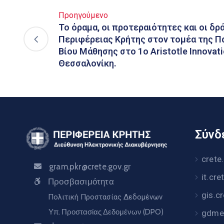
Προηγούμενο
Το όραμα, οι προτεραιότητες και οι δρ
Περιφέρειας Κρήτης στον τομέα της Πα
Βίου Μάθησης στο 1ο Aristotle Innovat
Θεσσαλονίκη.
Σύνδε
crete
gram.pkr@crete.gov.gr
it.cre
Προσβασιμότητα
gis.c
Πολιτική Προστασίας Δεδομένων
Υπ. Προστασίας Δεδομένων (DPO)
gdme.