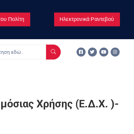
ου Πολίτη
Ηλεκτρονικά Ραντεβού
όσιας Χρήσης (Ε.Δ.Χ. )-