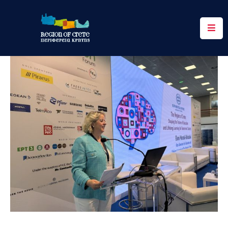
Περιφέρεια
Ενημέρωση
Έργα
&
Δράσεις
Ψηφιακές
Υπηρεσίες
Επικοινωνία