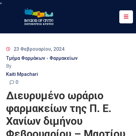
Περιφέρεια
Ενημέρωση
23 Φεβρουαρίου, 2024
Έργα
Τμήμα Φαρμάκων - Φαρμακείων
&
By
Δράσεις
Kaiti Mpachari
Ψηφιακές
0
Υπηρεσίες
Διευρυμένο ωράριο
Επικοινωνία
φαρμακείων της Π. Ε.
Χανίων διμήνου
Φεβρουαρίου – Μαρτίου