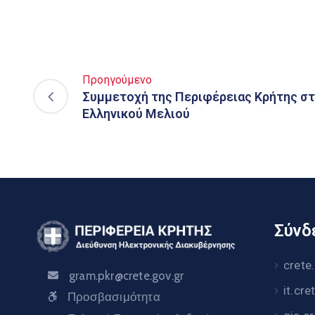
Προηγούμενο
Συμμετοχή της Περιφέρειας Κρήτης στ
Ελληνικού Μελιού
Σύνδε
crete
gram.pkr@crete.gov.gr
it.cre
Προσβασιμότητα