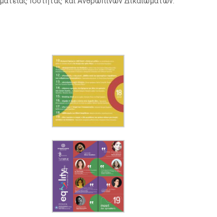
ραμματείας Ισότητας και Ανθρωπίνων Δικαιωμάτων.