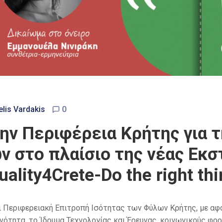
lis Vardakis
0
ην Περιφέρεια Κρήτης για 
 στο πλαίσιο της νέας Εκσ
lity4Crete-Do the right thi
αι Περιφερειακή Επιτροπή Ισότητας των Φύλων Κρήτης, με 
ινότητα, το Ίδρυμα Τεχνολογίας και Έρευνας, κοινωνικούς φο