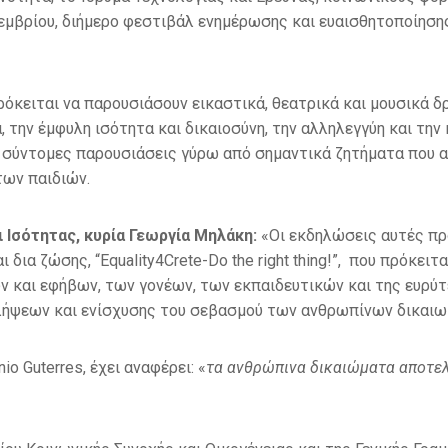
εμβρίου, διήμερο φεστιβάλ ενημέρωσης και ευαισθητοποίησης,
ρόκειται να παρουσιάσουν εικαστικά, θεατρικά και μουσικά δ
την έμφυλη ισότητα και δικαιοσύνη, την αλληλεγγύη και την
 σύντομες παρουσιάσεις γύρω από σημαντικά ζητήματα που 
ων παιδιών.
Ισότητας, κυρία Γεωργία Μηλάκη:
«Οι εκδηλώσεις αυτές πρ
δια ζώσης, “Equality4Crete-Do the right thing!”, που πρόκειτ
ν και εφήβων, των γονέων, των εκπαιδευτικών και της ευρύτ
ψεων και ενίσχυσης του σεβασμού των ανθρωπίνων δικαιωμά
o Guterres, έχει αναφέρει: «
τα ανθρώπινα δικαιώματα αποτελο