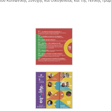
είου Κοινωνικής Συνοχής και Οικογένειας και της Γενικής Γ