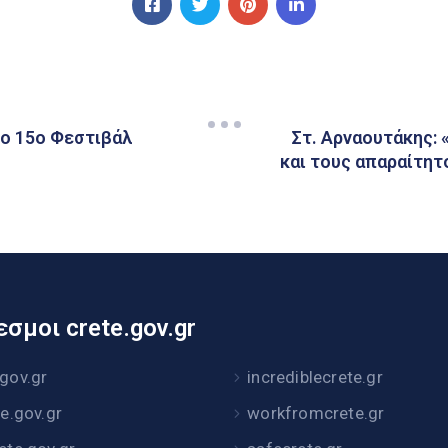
ο 15ο Φεστιβάλ
Στ. Αρναουτάκης: 
και τους απαραίτητ
σμοι crete.gov.gr
.gov.gr
incrediblecrete.gr
te.gov.gr
workfromcrete.gr