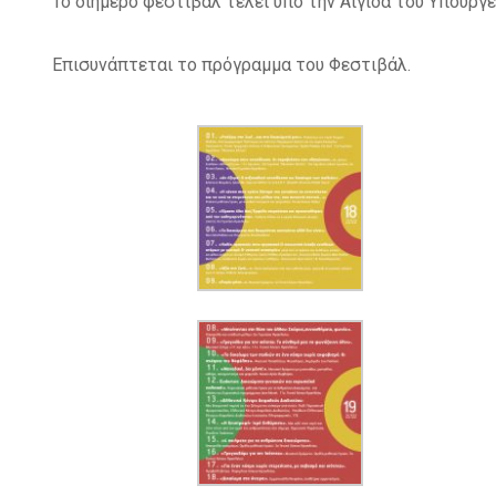
Το διήμερο φεστιβάλ τελεί υπό την Αιγίδα του Υπουργ
Επισυνάπτεται το πρόγραμμα του Φεστιβάλ.