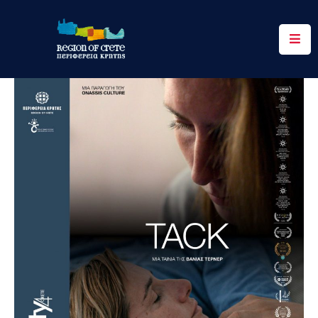
Περιφέρεια
Ενημέρωση
Έργα
&
Δράσεις
Ψηφιακές
Υπηρεσίες
Επικοινωνία