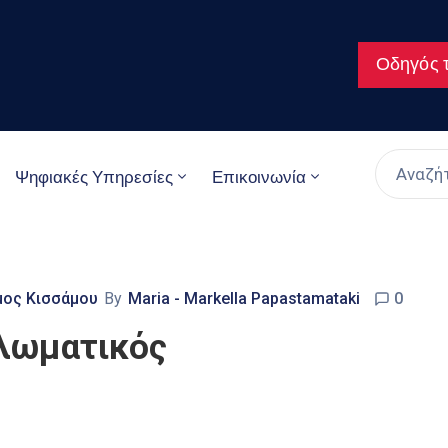
Οδηγός τ
Ψηφιακές Υπηρεσίες
Επικοινωνία
μος Κισσάμου
By
Maria - Markella Papastamataki
0
λωματικός