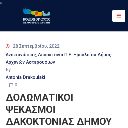
Περιφέρεια
Ενημέρωση
28 Σεπτεμβρίου, 2022
Έργα
Ανακοινώσεις
Δακοκτονία Π.Ε. Ηρακλείου Δήμος
‚
&
Αρχανών Αστερουσίων
Δράσεις
By
Ψηφιακές
Antonia Drakoulaki
Υπηρεσίες
0
ΔΟΛΩΜΑΤΙΚΟΙ
Επικοινωνία
ΨΕΚΑΣΜΟΙ
ΔΑΚΟΚΤΟΝΙΑΣ ΔΗΜΟΥ