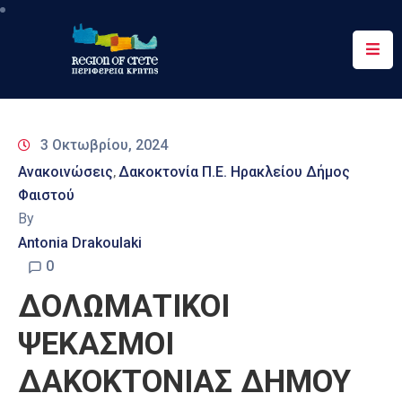
Περιφέρεια
Ενημέρωση
3 Οκτωβρίου, 2024
Έργα
Ανακοινώσεις
Δακοκτονία Π.Ε. Ηρακλείου Δήμος
‚
&
Φαιστού
Δράσεις
By
Ψηφιακές
Antonia Drakoulaki
Υπηρεσίες
0
ΔΟΛΩΜΑΤΙΚΟΙ
Επικοινωνία
ΨΕΚΑΣΜΟΙ
ΔΑΚΟΚΤΟΝΙΑΣ ΔΗΜΟΥ