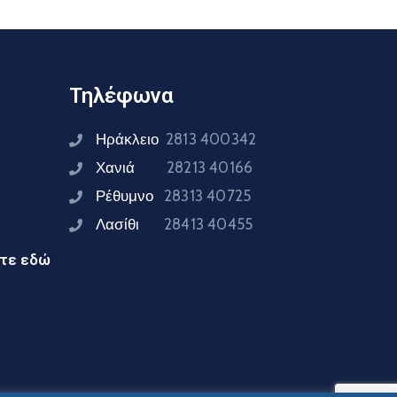
Τηλέφωνα
Ηράκλειο
2813 400342
Χανιά
28213 40166
Ρέθυμνο
28313 40725
Λασίθι
28413 40455
ίτε εδώ