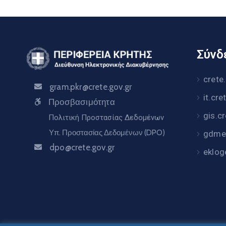
Σύνδε
crete
gram.pkr@crete.gov.gr
it.cre
Προσβασιμότητα
gis.c
Πολιτική Προστασίας Δεδομένων
Υπ. Προστασίας Δεδομένων (DPO)
gdme.
dpo@crete.gov.gr
eklog