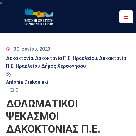
Περιφέρεια
Ενημέρωση
30 Ιουνίου, 2023
Έργα
Δακοκτονία
Δακοκτονία Π.Ε. Ηρακλείου
Δακοκτονία
‚
‚
&
Π.Ε. Ηρακλείου Δήμος Χερσονήσου
Δράσεις
By
Ψηφιακές
Antonia Drakoulaki
Υπηρεσίες
0
ΔΟΛΩΜΑΤΙΚΟΙ
Επικοινωνία
ΨΕΚΑΣΜΟΙ
ΔΑΚΟΚΤΟΝΙΑΣ Π.Ε.