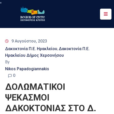
Περιφέρεια
Ενημέρωση
9 Αυγούστου, 2023
Έργα
Δακοκτονία Π.Ε. Ηρακλείου
Δακοκτονία Π.Ε.
‚
&
Ηρακλείου Δήμος Χερσονήσου
Δράσεις
By
Ψηφιακές
Nikos Papadogiannakis
Υπηρεσίες
0
ΔΟΛΩΜΑΤΙΚΟΙ
Επικοινωνία
ΨΕΚΑΣΜΟΙ
ΔΑΚΟΚΤΟΝΙΑΣ ΣΤΟ Δ.