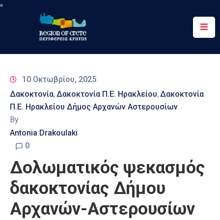
Περιφέρεια
Ενημέρωση
10 Οκτωβρίου, 2025
Έργα
Δακοκτονία
Δακοκτονία Π.Ε. Ηρακλείου
Δακοκτονία
‚
‚
&
Π.Ε. Ηρακλείου Δήμος Αρχανών Αστερουσίων
Δράσεις
By
Ψηφιακές
Antonia Drakoulaki
Υπηρεσίες
0
Δολωματικός ψεκασμός
Επικοινωνία
δακοκτονίας Δήμου
Αρχανών-Αστερουσίων