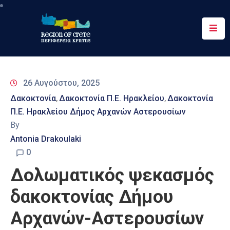
Περιφέρεια
Ενημέρωση
26 Αυγούστου, 2025
Έργα
Δακοκτονία
Δακοκτονία Π.Ε. Ηρακλείου
Δακοκτονία
‚
‚
&
Π.Ε. Ηρακλείου Δήμος Αρχανών Αστερουσίων
Δράσεις
By
Ψηφιακές
Antonia Drakoulaki
Υπηρεσίες
0
Δολωματικός ψεκασμός
Επικοινωνία
δακοκτονίας Δήμου
Αρχανών-Αστερουσίων