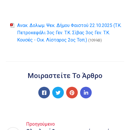
Ανακ. Δολωμ. Ψεκ. Δήμου Φαιστού 22.10.2025 (T.K.
Πετροκεφάλι 3ος Γεν. T.K. Σίβας 3ος Γεν. T.K.
Κουσές - Οικ. Λίσταρος 2ος Τοπ.)
(109 kB)
Μοιραστείτε Το Άρθρο
Προηγούμενο