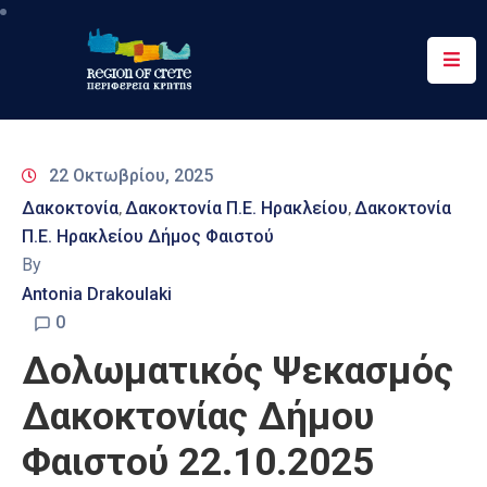
Περιφέρεια
Ενημέρωση
22 Οκτωβρίου, 2025
Έργα
Δακοκτονία
Δακοκτονία Π.Ε. Ηρακλείου
Δακοκτονία
‚
‚
&
Π.Ε. Ηρακλείου Δήμος Φαιστού
Δράσεις
By
Ψηφιακές
Antonia Drakoulaki
Υπηρεσίες
0
Δολωματικός Ψεκασμός
Επικοινωνία
Δακοκτονίας Δήμου
Φαιστού 22.10.2025