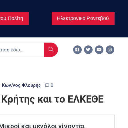
ου Πολίτη
Ηλεκτρονικά Ραντεβού
y
Κων/νος Φλουρής
0
 Κρήτης και το ΕΛΚΕΘΕ