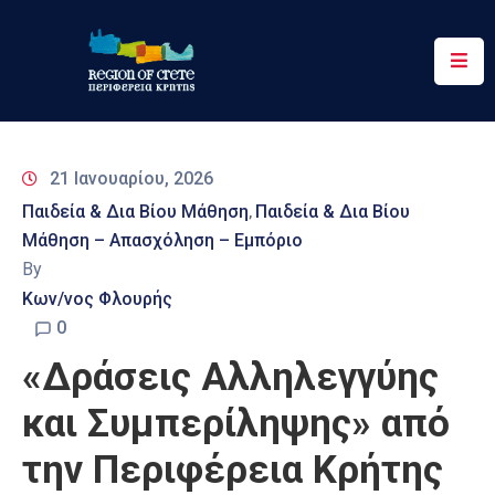
Περιφέρεια
Ενημέρωση
21 Ιανουαρίου, 2026
Έργα
Παιδεία & Δια Βίου Μάθηση
Παιδεία & Δια Βίου
‚
&
Μάθηση – Απασχόληση – Εμπόριο
Δράσεις
By
Ψηφιακές
Κων/νος Φλουρής
Υπηρεσίες
0
«Δράσεις Αλληλεγγύης
Επικοινωνία
και Συμπερίληψης» από
την Περιφέρεια Κρήτης