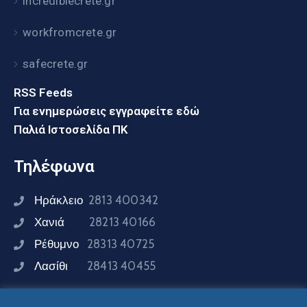
incrediblecrete.gr
workfromcrete.gr
safecrete.gr
RSS Feeds
Για ενημερώσεις εγγραφείτε εδώ
Παλιά Ιστοσελίδα ΠΚ
Τηλέφωνα
Ηράκλειο
2813 400342
Χανιά
28213 40166
Ρέθυμνο
28313 40725
Λασίθι
28413 40455