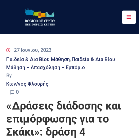
Περιφέρεια
Ενημέρωση
27 Ιουνίου, 2023
Έργα
Παιδεία & Δια Βίου Μάθηση
Παιδεία & Δια Βίου
‚
&
Μάθηση – Απασχόληση – Εμπόριο
Δράσεις
By
Ψηφιακές
Κων/νος Φλουρής
Υπηρεσίες
0
«Δράσεις διάδοσης και
Επικοινωνία
επιμόρφωσης για το
Σκάκι»: δράση 4