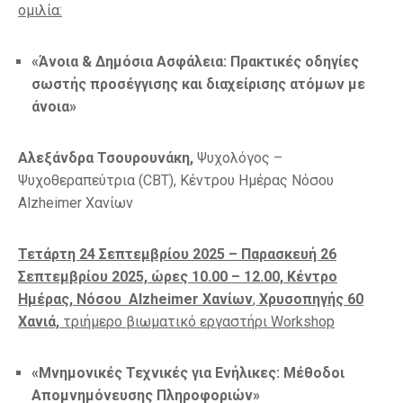
ομιλία:
«Άνοια & Δημόσια Ασφάλεια: Πρακτικές οδηγίες
σωστής προσέγγισης και διαχείρισης ατόμων με
άνοια»
Αλεξάνδρα Τσουρουνάκη,
Ψυχολόγος –
Ψυχοθεραπεύτρια (CBT), Κέντρου Ημέρας Νόσου
Alzheimer Χανίων
Τετάρτη 24 Σεπτεμβρίου 2025 – Παρασκευή 26
Σεπτεμβρίου 2025, ώρες 10.00 – 12.00, Κέντρο
Ημέρας, Νόσου
Alzheimer
Χανίων
,
Χρυσοπηγής 60
Χανιά,
τριήμερο βιωματικό εργαστήρι
Workshop
«Μνημονικές Τεχνικές για Ενήλικες: Μέθοδοι
Απομνημόνευσης Πληροφοριών»