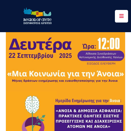
Περιφέρεια
Ενημέρωση
Έργα
&
Δράσεις
Ψηφιακές
Υπηρεσίες
Επικοινωνία