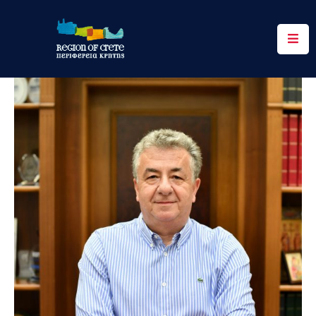
Περιφέρεια
Ενημέρωση
Έργα
&
Δράσεις
Ψηφιακές
Υπηρεσίες
Επικοινωνία