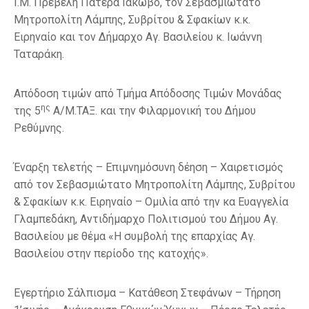
Ι.Μ. Πρέβελη Πατέρα Ιάκωβο, τον Σεβασμιώτατο
Μητροπολίτη Λάμπης, Συβρίτου & Σφακίων κ.κ.
Ειρηναίο και τον Δήμαρχο Αγ. Βασιλείου κ. Ιωάννη
Ταταράκη.
Απόδοση τιμών από Τμήμα Απόδοσης Τιμών Μονάδας
ης
της 5
Α/Μ.ΤΑΞ. και την Φιλαρμονική του Δήμου
Ρεθύμνης.
Έναρξη τελετής – Επιμνημόσυνη δέηση – Χαιρετισμός
από τον Σεβασμιώτατο Μητροπολίτη Λάμπης, Συβρίτου
& Σφακίων κ.κ. Ειρηναίο – Ομιλία από την κα Ευαγγελία
Γλαμπεδάκη, Αντιδήμαρχο Πολιτισμού του Δήμου Αγ.
Βασιλείου με θέμα «Η συμβολή της επαρχίας Αγ.
Βασιλείου στην περίοδο της κατοχής».
Εγερτήριο Σάλπισμα – Κατάθεση Στεφάνων – Τήρηση