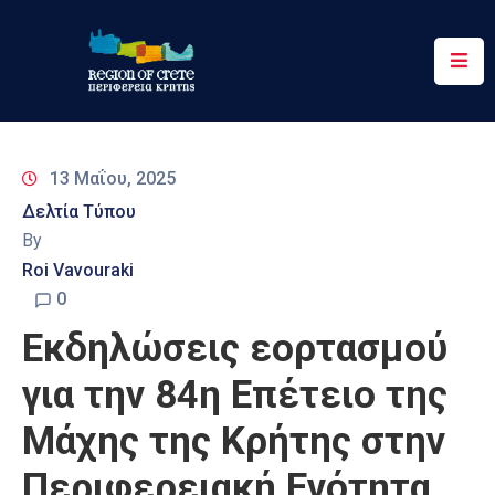
Περιφέρεια
Ενημέρωση
13 Μαΐου, 2025
Έργα
Δελτία Τύπου
&
By
Δράσεις
Roi Vavouraki
Ψηφιακές
0
Υπηρεσίες
Εκδηλώσεις εορτασμού
Επικοινωνία
για την 84η Επέτειο της
Μάχης της Κρήτης στην
Περιφερειακή Ενότητα