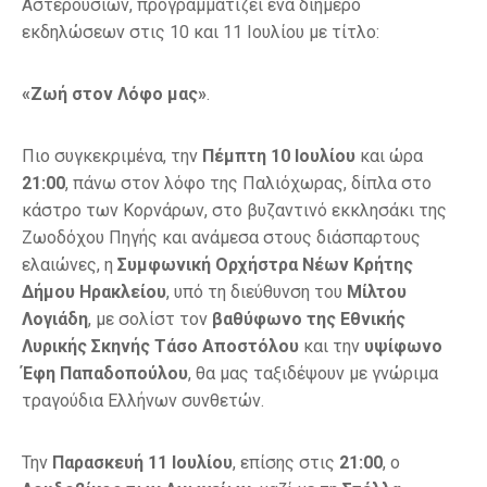
Αστερουσίων, προγραμματίζει ένα διήμερο
εκδηλώσεων στις 10 και 11 Ιουλίου με τίτλο:
«Ζωή στον Λόφο μας»
.
Πιο συγκεκριμένα, την
Πέμπτη 10 Ιουλίου
και ώρα
21:00
, πάνω στον λόφο της Παλιόχωρας, δίπλα στο
κάστρο των Κορνάρων, στο βυζαντινό εκκλησάκι της
Ζωοδόχου Πηγής και ανάμεσα στους διάσπαρτους
ελαιώνες, η
Συμφωνική Ορχήστρα Νέων Κρήτης
Δήμου Ηρακλείου
, υπό τη διεύθυνση του
Μίλτου
Λογιάδη
, με σολίστ τον
βαθύφωνο της Εθνικής
Λυρικής Σκηνής Τάσο Αποστόλου
και την
υψίφωνο
Έφη Παπαδοπούλου
, θα μας ταξιδέψουν με γνώριμα
τραγούδια Ελλήνων συνθετών.
Την
Παρασκευή 11 Ιουλίου
, επίσης στις
21:00
, ο