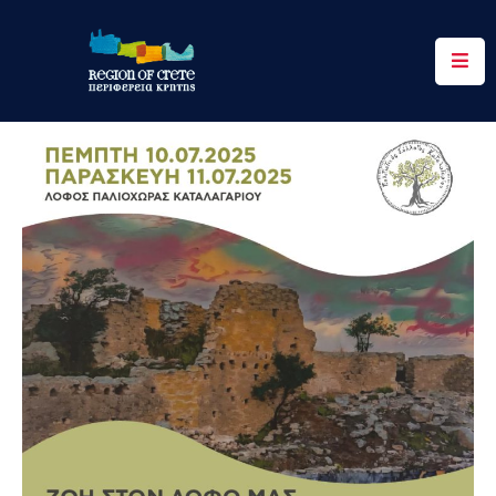
Περιφέρεια
Ενημέρωση
Έργα
&
Δράσεις
Ψηφιακές
Υπηρεσίες
Επικοινωνία