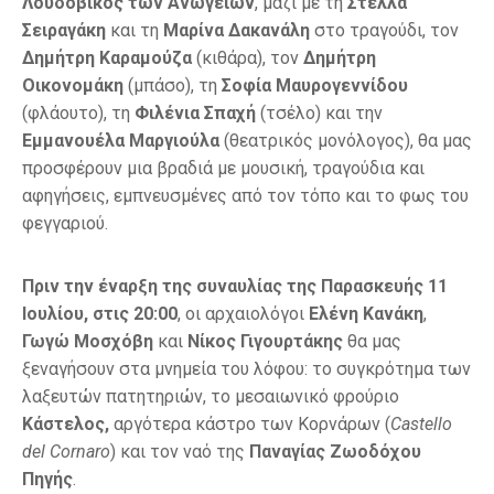
Λουδοβίκος των Ανωγείων
, μαζί με τη
Στέλλα
Σειραγάκη
και τη
Μαρίνα Δακανάλη
στο τραγούδι, τον
Δημήτρη Καραμούζα
(κιθάρα), τον
Δημήτρη
Οικονομάκη
(μπάσο), τη
Σοφία Μαυρογεννίδου
(φλάουτο), τη
Φιλένια Σπαχή
(τσέλο) και την
Εμμανουέλα Μαργιούλα
(θεατρικός μονόλογος), θα μας
προσφέρουν μια βραδιά με μουσική, τραγούδια και
αφηγήσεις, εμπνευσμένες από τον τόπο και το φως του
φεγγαριού.
Πριν την έναρξη της συναυλίας της Παρασκευής 11
Ιουλίου, στις 20:00
, οι αρχαιολόγοι
Ελένη Κανάκη
,
Γωγώ Μοσχόβη
και
Νίκος Γιγουρτάκης
θα μας
ξεναγήσουν στα μνημεία του λόφου: το συγκρότημα των
λαξευτών πατητηριών, το μεσαιωνικό φρούριο
Κάστελος,
αργότερα κάστρο των Κορνάρων (
Castello
del Cornaro
) και τον ναό της
Παναγίας Ζωοδόχου
Πηγής
.