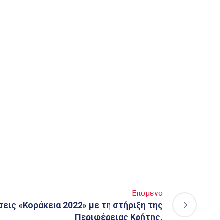
Επόμενο
εις «Κοράκεια 2022» με τη στήριξη της
Περιφέρειας Κρήτης.