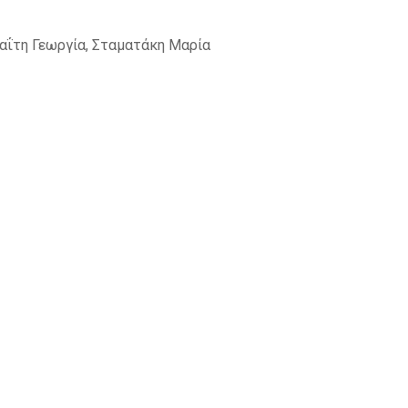
λαΐτη Γεωργία, Σταματάκη Μαρία