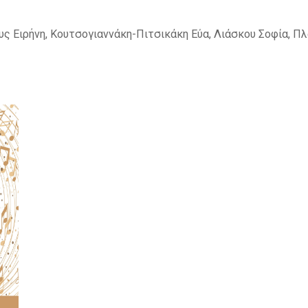
υς Ειρήνη, Κουτσογιαννάκη-Πιτσικάκη Εύα, Λιάσκου Σοφία, Π