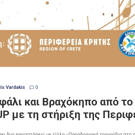
is Vardakis
0
φάλι και Βραχόκηπο από το
 με τη στήριξη της Περιφ
 δυο παραστάσεις με τίτλο «Παραδοσιακά τραγούδια στο σή