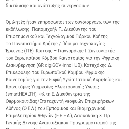
δικτύωσης και ανάπτυξης συνεργασιών.
Ομιλητές ήταν εκπρόσωποι των συνδιοργανωτών της
εκδήλωσης, Παπαμιχαήλ Γ., Διευθυντής του
Επιστημονικού και Τεχνολογικού Πάρκου Κρήτης
το Πανεπιστήμιο Κρήτης / Ίδρυμα Τεχνολογίας
Έρευνας (ITE), Κωτσής – Γιανναράκης Ι. Συντονιστής
του Ευρωπαϊκού Κόμβου Καινοτομίας για την Ψηφιακή
Διακυβέρνηση (GR digiGOV-innoHUB), Κατεχάκης Δ.
Επικεφαλής του Ευρωπαϊκού Κόμβου Ψηφιακής
Καινοτομίας για την Ευφυή Υγεία: Ιατρική Ακριβείας και
Καινοτόμες Υπηρεσίες Ηλεκτρονικής Υγείας
(smartHEALTH), Φώτη Ε. Διευθύντρια της
Θερμοκοιτίδας/Επιταχυντή νεοφυών Επιχειρήσεων
Αθήνας (Θ.Ε.Α.) του Εμπορικού και Βιομηχανικού
Επιμελητηρίου Αθηνών (Ε.Β.Ε.Α.), Δασκαλάκη Χ. Πρ.
Γενικής Δ/νσης Αναπτυξιακού Προγραμματισμού της