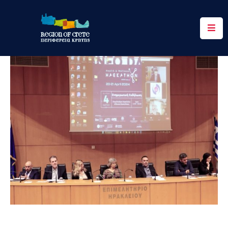
Περιφέρεια
Ενημέρωση
Έργα
&
Δράσεις
Ψηφιακές
Υπηρεσίες
Επικοινωνία