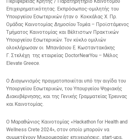
Περιφέρειας Κρήτης / Παρατηρητήριο Καινοτόμου
Επιχειρηματικότητας. Εκπρόσωπος-ομιλητής του
Υπουργείου Εσωτερικών ήταν ο Κοκκάλας Χ. Πρ.
Ομάδας Καινοτομίας Δημοσίου Τομέα – Προϊστάμενος
Τμήματος Καινοτομίας και Βέλτιστων Πρακτικών
Υπουργείου Εσωτερικών. Τον κύκλο ομιλιών
ολοκλήρωσαν οι Μπανάσιου Ε. Κωσταντακάκης
Γ. Στελέχη της εταιρείας DoctorNearYou – Μέλος
Elevate Greece.
Ο Διαγωνισμός πραγματοποιείται υπό την αιγίδα του
Υπουργείου Εσωτερικών, του Υπουργείου Ψηφιακής
Διακυβέρνησης, και της Γενικής Γραμματείας Έρευνας
και Καινοτομίας.
Ο Μαραθώνιος Καινοτομίας «Hackathon for Health and
Wellness Crete 2024», στον οποίο μπορούν να
συμμετέχουν Μικρομεσαίες επιχειρήσεις, start-ups,